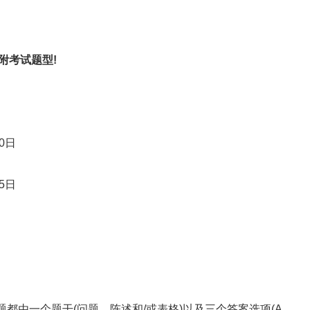
?附考试题型!
0日
5日
由一个题干(问题、陈述和/或表格)以及三个答案选项(A、