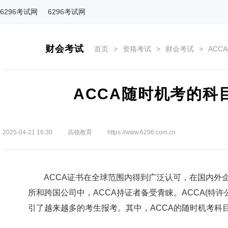
6296考试网
6296考试网
财会考试
首页
>
资格考试
>
财会考试
>
ACC
ACCA随时机考的科
2025-04-21 16:30
高顿教育
https://www.6296.com.cn
ACCA证书在全球范围内得到广泛认可，在国内外企
所和跨国公司中，ACCA持证者备受青睐。ACCA(特
引了越来越多的考生报考。其中，ACCA的随时机考科