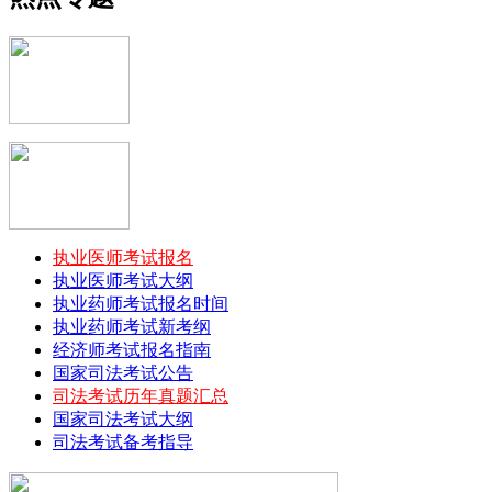
2017年注册会计师全国统一考试大纲（专业阶段考试...
2017年注册会计师全国统一考试大纲（综合阶段考试...
会计从业资格考试《会计基础》大纲（修订）通知
会计从业资格考试《珠算》大纲（修订）通知
会计从业资格考试《财经法规与会计职业道德》大纲
（修...
会计从业资格考试《会计电算化》大纲（修订）通知
2014港澳台及外国人参加注册会计师全国统一考试报...
2014中国注册会计师全国统一考试（欧洲考区）报名...
执业医师考试报名
2017注册会计师《风险管理》真题及答案汇总
执业医师考试大纲
2017年注册会计师考试《经济法》真题及答案汇总
执业药师考试报名时间
2017年注册会计师考试《审计》真题(更新完)
执业药师考试新考纲
2017年注册会计师考试《税法》真题及答案汇总
经济师考试报名指南
2017年注册会计师考试《审计》真题及答案汇总
国家司法考试公告
2017年注册会计师考试《会计》真题及答案汇总
司法考试历年真题汇总
2017注册会计师《财务成本管理》真题及答案汇总
国家司法考试大纲
2017注册会计师考试《风险管理》真题及答案
司法考试备考指导