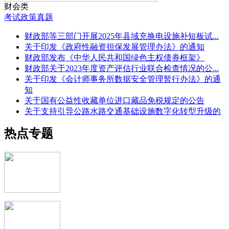
财会类
考试
政策
真题
财政部等三部门开展2025年县域充换电设施补短板试...
关于印发《政府性融资担保发展管理办法》的通知
财政部发布《中华人民共和国绿色主权债券框架》
财政部关于2023年度资产评估行业联合检查情况的公...
关于印发《会计师事务所数据安全管理暂行办法》的通
知
关于国有公益性收藏单位进口藏品免税规定的公告
关于支持引导公路水路交通基础设施数字化转型升级的
通...
热点专题
关于支持建设现代商贸流通体系试点城市的通知
2017年注册会计师全国统一考试大纲（专业阶段考试...
2017年注册会计师全国统一考试大纲（综合阶段考试...
会计从业资格考试《会计基础》大纲（修订）通知
会计从业资格考试《珠算》大纲（修订）通知
会计从业资格考试《财经法规与会计职业道德》大纲
（修...
会计从业资格考试《会计电算化》大纲（修订）通知
2014港澳台及外国人参加注册会计师全国统一考试报...