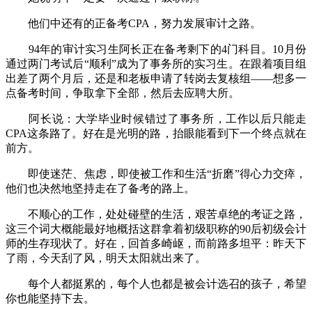
他们中还有的正备考CPA，努力发展审计之路。
94年的审计实习生阿长正在备考剩下的4门科目。10月份
通过两门考试后“顺利”成为了事务所的实习生。在跟着项目组
出差了两个月后，还是和老板申请了转岗去复核组——想多一
点备考时间，争取拿下全部，然后去应聘大所。
阿长说：大学毕业时候错过了事务所，工作以后只能走
CPA这条路了。好在是光明的路，抬眼能看到下一个终点就在
前方。
即使迷茫、焦虑，即使被工作和生活“折磨”得心力交瘁，
他们也决然地坚持走在了备考的路上。
不顺心的工作，处处碰壁的生活，艰苦卓绝的考证之路，
这三个词大概能最好地概括这群拿着初级职称的90后初级会计
师的生存现状了。好在，回首多崎岖，而前路多坦平：昨天下
了雨，今天刮了风，明天太阳就出来了。
每个人都挺累的，每个人也都是被会计选召的孩子，希望
你也能坚持下去。