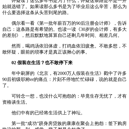
怀疑读了这么多年书是为了什么，怀疑这条路是不是一开
始就选错了。如果读那么多书是为了毕业后这么辛苦，那么为
什么要选择这条从头苦到尾的路。
偶尔看一看《第一批年薪百万的90后注册会计师》，告诉
自己：这条路是有希望的。也读一读《30岁的会计师，有多大
的差别》，然后默默地算算自己还剩几年时间、相差几何。
然而，喝鸡汤依旧体虚，打鸡血依旧疲惫。不敢多想，不
敢怀疑，眼前的琐事才是真正该揪心的事。
02 假装在生活？也不敢停下来
年中刷屏的《北京，有2000万人假装在生活》戳中了许多
90后初级职称er的痛点：片刻不停地忙忙碌碌，说的就是自己
了。
可转念一想，也没什么可抱怨的：毕竟生存无忧了，才有
资格谈生活。
他们中有的已经将生活供上了神坛。
第一批“成功”跻身房贷族的康康在聚会上抱怨：签下购房