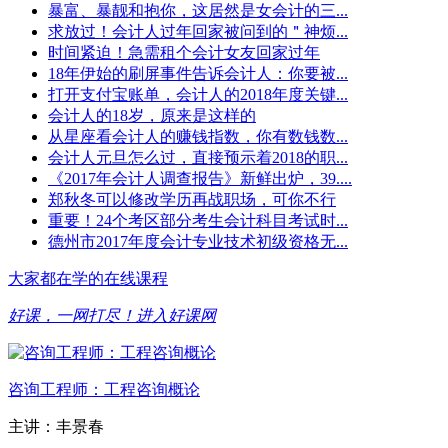
暴富、暴靓和抱你，这居然是女会计的三...
求放过！会计人过年回家被问到的＂神烦...
时间紧迫！急需租个会计女友回家过年
18年伊始的刷屏事件告诉会计人：你要被...
打开支付宝账单，会计人的2018年度关键...
会计人的18岁，原来是这样的
从星座看会计人的赚钱指数，你有数钱数...
会计人元旦怎么过，直接预示着2018的职...
《2017年会计人调查报告》新鲜出炉，39....
郑秋冬可以修改学历再战职场，可你不行
重要！24个考区部分考生会计科目考试时...
德州市2017年度会计专业技术初级资格无...
大家都在学的在线课程
好课，一网打尽！
进入好课网
咨询工程师：工程咨询概论
主讲：丰景春