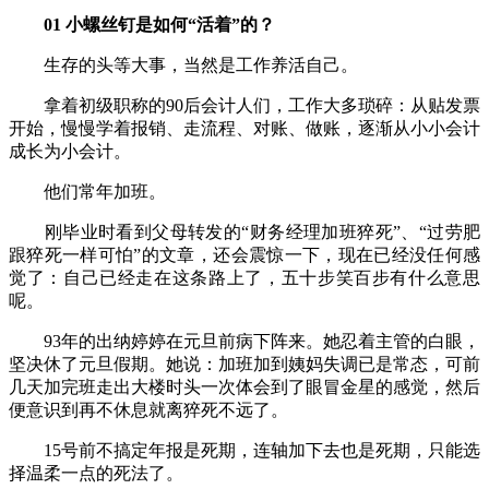
01 小螺丝钉是如何“活着”的？
生存的头等大事，当然是工作养活自己。
拿着初级职称的90后会计人们，工作大多琐碎：从贴发票
开始，慢慢学着报销、走流程、对账、做账，逐渐从小小会计
成长为小会计。
他们常年加班。
刚毕业时看到父母转发的“财务经理加班猝死”、“过劳肥
跟猝死一样可怕”的文章，还会震惊一下，现在已经没任何感
觉了：自己已经走在这条路上了，五十步笑百步有什么意思
呢。
93年的出纳婷婷在元旦前病下阵来。她忍着主管的白眼，
坚决休了元旦假期。她说：加班加到姨妈失调已是常态，可前
几天加完班走出大楼时头一次体会到了眼冒金星的感觉，然后
便意识到再不休息就离猝死不远了。
15号前不搞定年报是死期，连轴加下去也是死期，只能选
择温柔一点的死法了。