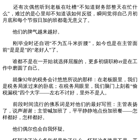
还有次偶然听到老板在吐槽“不知道财务部整天在忙什
么”，难过的是心里却不知道该如何反驳，瞬间觉得自己月初
月底和每个节假日加的班都毫无意义了。
他们的脾气越来越好。
刚毕业时还自诩“不为五斗米折腰”，如今也是在主管面
前“是是是”的“老好人”了。
谁都不是在一开始就选择屈服的，更多初级职称er是在工
作中磨圆了自己。
就像92年的税务会计悠悠所说的那样：在老板眼里，我们
是税务局派过来的卧底；在税务局眼里，我们脑门上刻着“偷
税漏税”四个大字——左右不讨好，里外不是人。
前段时间流行的佛系词是对他们的最好写照：主管表扬
了，说声谢谢；主管喊加班了，平平静静地点份加班餐——怎
样都好，怎样都好。
他们偶尔也会自我怀疑。