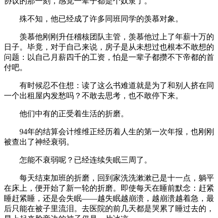
协议的那一刻，感觉一辈子都是个奴隶了。
殊不知，他已经成了许多同班同学的羡慕对象。
羡慕他刚刚升任稽核团队主管，羡慕他过上了年薪十万的
日子。毕竟，对于自己来说，房子是从未想过也根本不敢想的
问题：以自己月薪四千的工资，怕是一辈子都攒不下帝都的首
付吧。
有时候忍不住想：读了这么书难道就是为了和别人挤在同
一个出租屋内发愁吗？不敢去思考，也不敢停下来。
他们中有的正受着生活的折磨。
94年的结算会计维维正经历着人生的第一次年报，也刚刚
被查出了神经衰弱。
怎能不衰弱呢？已经连续失眠三周了。
每天结束加班的折磨，回到家洗洗漱漱已是十一点，躺平
在床上，便开始了新一轮的折磨。即使每天在睡前默念：赶紧
睡赶紧睡，还是会失眠——越失眠越崩溃，越崩溃越着急，最
后只能在被子里流泪。去医院的前几天都是哭累了睡过去的，