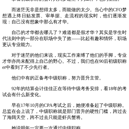
而迷茫无非是想得太多，而能做的太少。当心中的CFO梦
想遇上终日贴发票、审单据、走流程的现实时，他们逐渐发
现：自己没有想象中那么有才华。
自己的才华都去哪儿了？难道都是假才华？其实是学生时
代法则中的一部分在职场中失了效——比起有趣和情怀，职场
更认专业能力。
对于迷茫的他们来说，现实工作束缚了他们的手脚，专业
才华亦尚未配得上自己的野心。不过，我们也在90后初级职称
er中看到了不少先行者。
他们中有的正备考中级职称，努力晋升主管。
92年的结算会计佳佳正在等待中级考务安排，看18年的考
试会有什么新变化。
早在17年10月的CPA考试之后，她便准备起了中级职称。
总监在会上说了，中级职称就是部门晋升的硬性门槛，跨过去
了海阔天空，跨不过去只能是虾兵蟹将。
她说明年一定要一次通过中级职称。