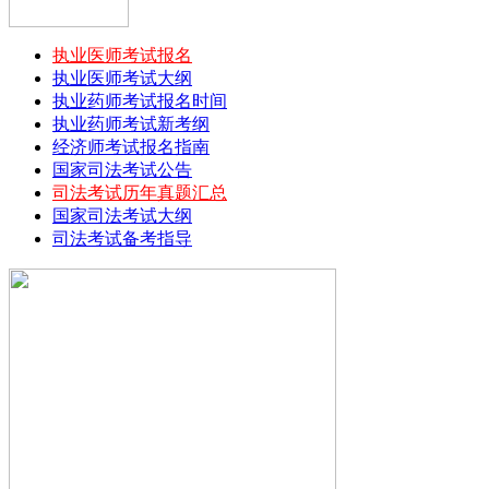
2014中国注册会计师全国统一考试（欧洲考区）报名...
执业医师考试报名
2017注册会计师《风险管理》真题及答案汇总
执业医师考试大纲
2017年注册会计师考试《经济法》真题及答案汇总
执业药师考试报名时间
2017年注册会计师考试《审计》真题(更新完)
执业药师考试新考纲
2017年注册会计师考试《税法》真题及答案汇总
经济师考试报名指南
2017年注册会计师考试《审计》真题及答案汇总
国家司法考试公告
2017年注册会计师考试《会计》真题及答案汇总
司法考试历年真题汇总
2017注册会计师《财务成本管理》真题及答案汇总
国家司法考试大纲
2017注册会计师考试《风险管理》真题及答案
司法考试备考指导