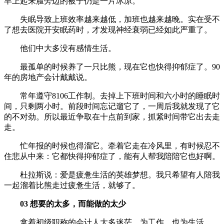
早上起来脸旁边的被子仍是一片冰凉。
失眠导致上班效率越来越低，加班也越来越晚。实在受不
了想去医院开安眠药时，才发现神经衰弱已经如此严重了。
他们中大多没有感情生活。
最孤单的时候养了一只比熊，现在它也快得抑郁症了。90
年的房地产会计戴戴说。
常年遵守8106工作制。去掉上下班时间和六小时的睡眠时
间，只剩两小时。前段时间忘记遛它了，一周后我就发现了它
的不对劲。所以最近争取在十点前到家，抓紧时间带它出去走
走。
忙年报的时候也得溜它。牵着它走在冷风里，有时候忍不
住悲从中来：它都快得抑郁症了，能有人帮我陪陪它也好啊。
杜拉斯说：爱是疲惫生活的英雄梦想。我只希望有人陪我
一起溜着比熊走过疲惫生活，就够了。
03 想要的太多，而能做的太少
拿着初级职称的会计人大多迷茫，为工作，也为生活。